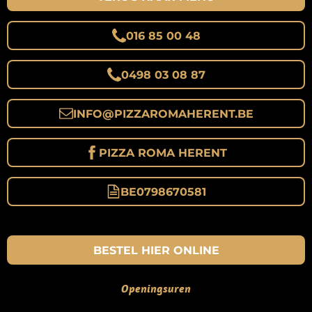
O
O
016 85 00 48
K
0498 03 08 87
INFO@
PIZZAROMAHERENT.BE
PIZZA ROMA HERENT
BE0798670581
BESTEL HIER ONLINE
Openingsuren