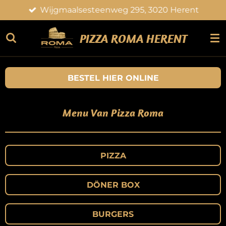
Wijgmaalsesteenweg 295, 3020 Herent
Ga
direct
naar
PIZZA ROMA HERENT
de
hoofdinhoud
BESTEL HIER ONLINE
Menu Van Pizza Roma
PIZZA
DÖNER BOX
BURGERS