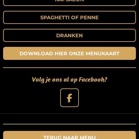
SPAGHETTI OF PENNE
DRANKEN
DOWNLOAD HIER ONZE MENUKAART
Volg je ons al op Facebook?
F
A
C
E
B
TERUG NAAR MENU