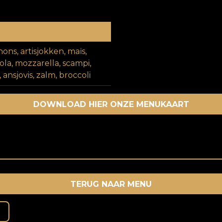
ons, artisjokken, maïs,
ola, mozzarella, scampi,
ansjovis, zalm, broccoli
DOWNLOAD HIER ONZE MENUKAART
TERUG NAAR MENU