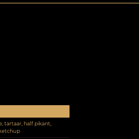
0
 tartaar, half pikant,
 ketchup