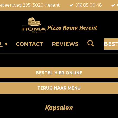
esteenweg 295, 3020 Herent
016 85 00 48
Pizza Roma Herent
U
CONTACT
REVIEWS
BEST
BESTEL HIER ONLINE
TERUG NAAR MENU
Kapsalon