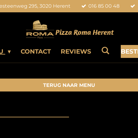
esteenweg 295, 3020 Herent
016 85 00 48
Pizza Roma Herent
U
CONTACT
REVIEWS
BEST
TERUG NAAR MENU