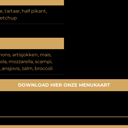
 tartaar, half pikant,
ketchup
nons, artisjokken, maïs,
ola, mozzarella, scampi,
 ansjovis, zalm, broccoli
DOWNLOAD HIER ONZE MENUKAART