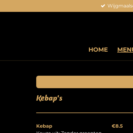
Wijgmaals
Ga
direct
naar
de
hoofdinhoud
HOME
MEN
Kebap's
Kebap
€8.5